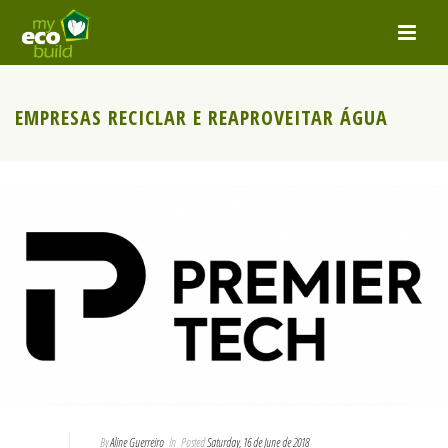
EMPRESAS RECICLAR E REAPROVEITAR ÁGUA
By
Aline Guerreiro
In
Posted
Saturday, 16 de June de 2018